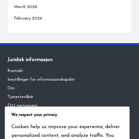
March 2026
February 2026
Juridisk informasjon
Kontakt
Innstillinger for informasjonskapsler
Om
Tjenestevilkår
Ditt personvern
We respect your privacy
Kategorier
Cookies help us improve your experience, deliver
personalized content, and analyze traffic. You
NBA Live Mobile Innløsningskoder