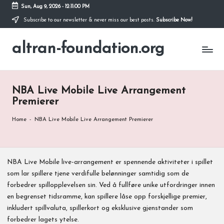
Sun, Aug 9, 2026
-
12:11:01 PM
Subscribe to our newsletter & never miss our best posts.
Subscribe Now!
Skip
to
altran-foundation.org
content
NBA Live Mobile Live Arrangement
Premierer
Home
-
NBA Live Mobile Live Arrangement Premierer
NBA Live Mobile live-arrangement er spennende aktiviteter i spillet
som lar spillere tjene verdifulle belønninger samtidig som de
forbedrer spillopplevelsen sin. Ved å fullføre unike utfordringer innen
en begrenset tidsramme, kan spillere låse opp forskjellige premier,
inkludert spillvaluta, spillerkort og eksklusive gjenstander som
forbedrer lagets ytelse.