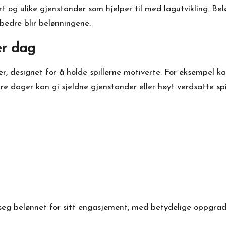
t og ulike gjenstander som hjelper til med lagutvikling. Bel
bedre blir belønningene.
er dag
ger, designet for å holde spillerne motiverte. For eksempel
re dager kan gi sjeldne gjenstander eller høyt verdsatte spil
r seg belønnet for sitt engasjement, med betydelige oppgrad