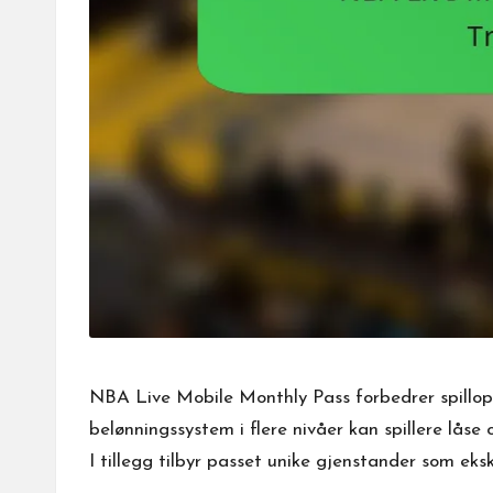
NBA Live Mobile Monthly Pass forbedrer spillopp
belønningssystem i flere nivåer kan spillere lås
I tillegg tilbyr passet unike gjenstander som eksk