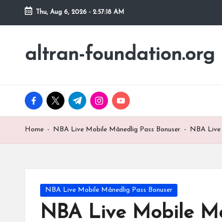
Thu, Aug 6, 2026
-
2:57:19 AM
Skip
to
altran-foundation.org
content
facebook.com
twitter.com
t.me
instagram.com
youtube.com
Home
-
NBA Live Mobile Månedlig Pass Bonuser
-
NBA Live M
Posted
NBA Live Mobile Månedlig Pass Bonuser
in
NBA Live Mobile Må