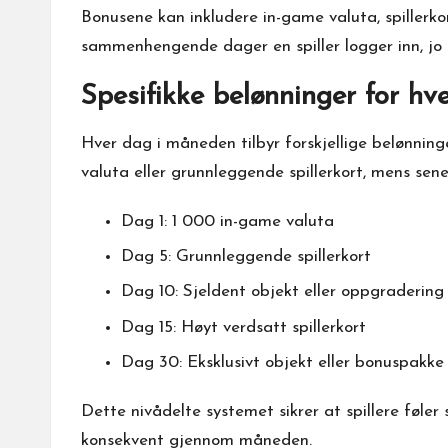
Bonusene kan inkludere in-game valuta, spillerkor
sammenhengende dager en spiller logger inn, jo 
Spesifikke belønninger for hv
Hver dag i måneden tilbyr forskjellige belønnin
valuta eller grunnleggende spillerkort, mens sene
Dag 1: 1 000 in-game valuta
Dag 5: Grunnleggende spillerkort
Dag 10: Sjeldent objekt eller oppgradering
Dag 15: Høyt verdsatt spillerkort
Dag 30: Eksklusivt objekt eller bonuspakke
Dette nivådelte systemet sikrer at spillere føle
konsekvent gjennom måneden.