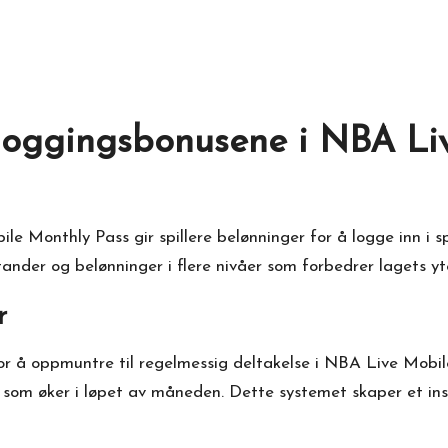
nloggingsbonusene i NBA Li
ile
Monthly Pass gir spillere belønninger for å logge inn i 
tander og belønninger i flere nivåer som forbedrer lagets yte
r
or å oppmuntre til regelmessig deltakelse i
NBA Live
Mobile
om øker i løpet av måneden. Dette systemet skaper et insenti