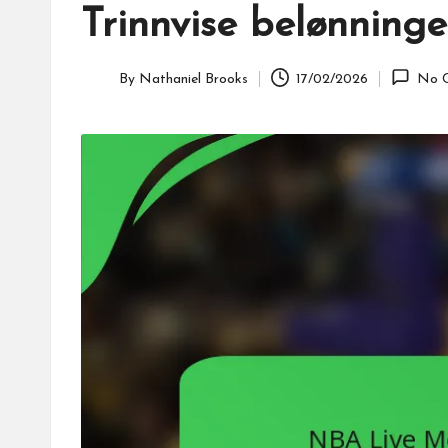
Trinnvise belønninge
By
Nathaniel Brooks
17/02/2026
No 
Posted
by