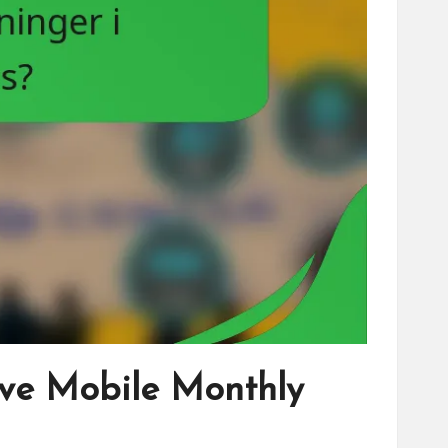
ive Mobile Monthly