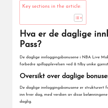
Key sections in the article:
Hva er de daglige in
Pass?
De daglige innloggingsbonusene i
NBA Live Mob
forbedre spillopplevelsen ved å tilby unike gjens
Oversikt over daglige bonuse
De daglige innloggingsbonusene er strukturert f
inn hver dag, med verdien av disse belønningene s
daglig.