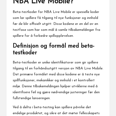
NBA Live Mobile?
Beta-testkoder for NBA Live Mobile er spesielle koder
som lar spillere få tilgang til nye funksjoner og innhold
før de blir offisielt utgitt. Disse kodene er en del av en
testfase som har som mål å samle tilbakemeldinger fra
spillere for å forbedre spillopplevelsen.
Definisjon og formål med beta-
testkoder
Beta-testkoder er unike identifikatorer som gir spillere
tilgang til en forhåndsutgitt versjon av NBA Live Mobile.
Det primære formålet med disse kodene er å teste nye
spillfunksjoner, mekanikker og innhold i et kontrollert
miljø. Denne tilbakemeldingen hjelper utviklerne med å
identifisere feil og gjøre nødvendige justeringer før den
fullstendige lanseringen.
Ved å delta i beta-testing kan spillere påvirke det
endelige produktet, og sikre at det møter fellesskapets