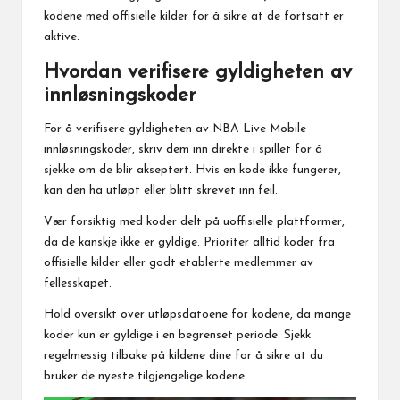
kodene med offisielle kilder for å sikre at de fortsatt er
aktive.
Hvordan verifisere gyldigheten av
innløsningskoder
For å verifisere gyldigheten av NBA Live Mobile
innløsningskoder, skriv dem inn direkte i spillet for å
sjekke om de blir akseptert. Hvis en kode ikke fungerer,
kan den ha utløpt eller blitt skrevet inn feil.
Vær forsiktig med koder delt på uoffisielle plattformer,
da de kanskje ikke er gyldige. Prioriter alltid koder fra
offisielle kilder eller godt etablerte medlemmer av
fellesskapet.
Hold oversikt over utløpsdatoene for kodene, da mange
koder kun er gyldige i en begrenset periode. Sjekk
regelmessig tilbake på kildene dine for å sikre at du
bruker de nyeste tilgjengelige kodene.