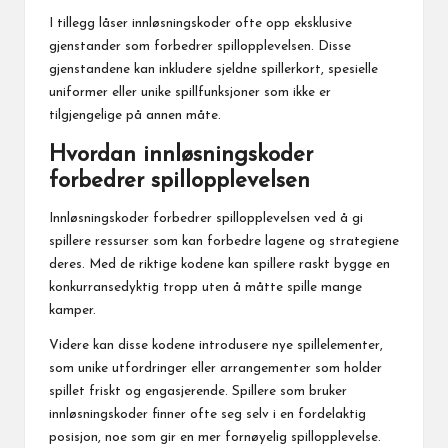
I tillegg låser innløsningskoder ofte opp eksklusive
gjenstander som forbedrer spillopplevelsen. Disse
gjenstandene kan inkludere sjeldne spillerkort, spesielle
uniformer eller unike spillfunksjoner som ikke er
tilgjengelige på annen måte.
Hvordan innløsningskoder
forbedrer spillopplevelsen
Innløsningskoder forbedrer spillopplevelsen ved å gi
spillere ressurser som kan forbedre lagene og strategiene
deres. Med de riktige kodene kan spillere raskt bygge en
konkurransedyktig tropp uten å måtte spille mange
kamper.
Videre kan disse kodene introdusere nye spillelementer,
som unike utfordringer eller arrangementer som holder
spillet friskt og engasjerende. Spillere som bruker
innløsningskoder finner ofte seg selv i en fordelaktig
posisjon, noe som gir en mer fornøyelig spillopplevelse.