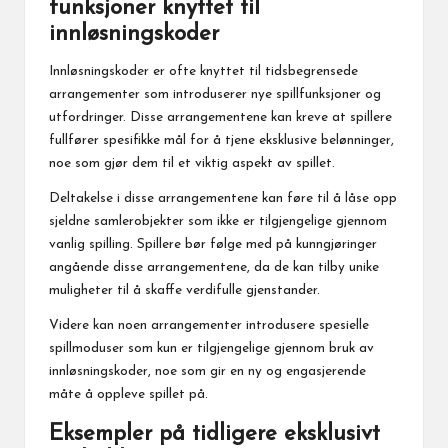
funksjoner knyttet til
innløsningskoder
Innløsningskoder er ofte knyttet til tidsbegrensede
arrangementer som introduserer nye spillfunksjoner og
utfordringer. Disse arrangementene kan kreve at spillere
fullfører spesifikke mål for å tjene eksklusive belønninger,
noe som gjør dem til et viktig aspekt av spillet.
Deltakelse i disse arrangementene kan føre til å låse opp
sjeldne samlerobjekter som ikke er tilgjengelige gjennom
vanlig spilling. Spillere bør følge med på kunngjøringer
angående disse arrangementene, da de kan tilby unike
muligheter til å skaffe verdifulle gjenstander.
Videre kan noen arrangementer introdusere spesielle
spillmoduser som kun er tilgjengelige gjennom bruk av
innløsningskoder, noe som gir en ny og engasjerende
måte å oppleve spillet på.
Eksempler på tidligere eksklusivt