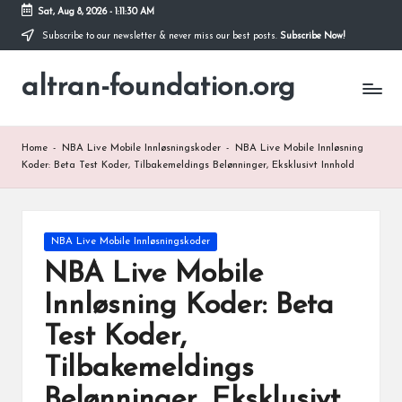
Sat, Aug 8, 2026
-
1:11:31 AM
Subscribe to our newsletter & never miss our best posts.
Subscribe Now!
Skip
to
altran-foundation.org
content
Home
-
NBA Live Mobile Innløsningskoder
-
NBA Live Mobile Innløsning
Koder: Beta Test Koder, Tilbakemeldings Belønninger, Eksklusivt Innhold
Posted
NBA Live Mobile Innløsningskoder
in
NBA Live Mobile
Innløsning Koder: Beta
Test Koder,
Tilbakemeldings
Belønninger, Eksklusivt