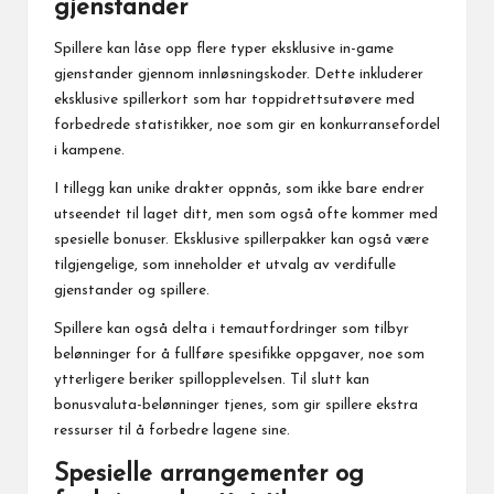
gjenstander
Spillere kan låse opp flere typer eksklusive in-game
gjenstander gjennom innløsningskoder. Dette inkluderer
eksklusive spillerkort som har toppidrettsutøvere med
forbedrede statistikker, noe som gir en konkurransefordel
i kampene.
I tillegg kan unike drakter oppnås, som ikke bare endrer
utseendet til laget ditt, men som også ofte kommer med
spesielle bonuser. Eksklusive spillerpakker kan også være
tilgjengelige, som inneholder et utvalg av verdifulle
gjenstander og spillere.
Spillere kan også delta i temautfordringer som tilbyr
belønninger for å fullføre spesifikke oppgaver, noe som
ytterligere beriker spillopplevelsen. Til slutt kan
bonusvaluta-belønninger tjenes, som gir spillere ekstra
ressurser til å forbedre lagene sine.
Spesielle arrangementer og