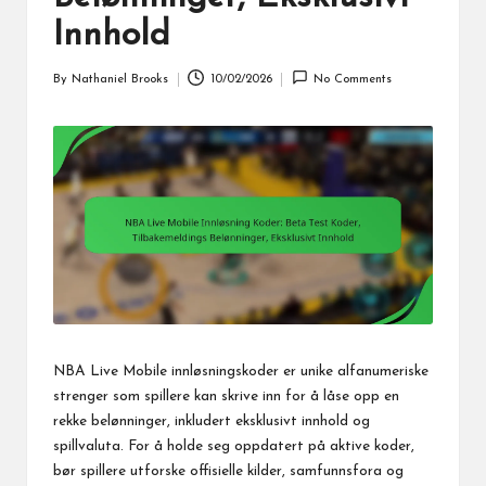
Innhold
By
Nathaniel Brooks
10/02/2026
No Comments
Posted
by
NBA Live Mobile innløsningskoder er unike alfanumeriske
strenger som spillere kan skrive inn for å låse opp en
rekke belønninger, inkludert eksklusivt innhold og
spillvaluta. For å holde seg oppdatert på aktive koder,
bør spillere utforske offisielle kilder, samfunnsfora og