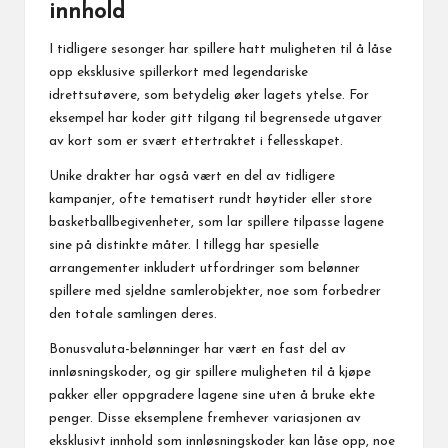
innhold
I tidligere sesonger har spillere hatt muligheten til å låse
opp eksklusive spillerkort med legendariske
idrettsutøvere, som betydelig øker lagets ytelse. For
eksempel har koder gitt tilgang til begrensede utgaver
av kort som er svært ettertraktet i fellesskapet.
Unike drakter har også vært en del av tidligere
kampanjer, ofte tematisert rundt høytider eller store
basketballbegivenheter, som lar spillere tilpasse lagene
sine på distinkte måter. I tillegg har spesielle
arrangementer inkludert utfordringer som belønner
spillere med sjeldne samlerobjekter, noe som forbedrer
den totale samlingen deres.
Bonusvaluta-belønninger har vært en fast del av
innløsningskoder, og gir spillere muligheten til å kjøpe
pakker eller oppgradere lagene sine uten å bruke ekte
penger. Disse eksemplene fremhever variasjonen av
eksklusivt innhold som innløsningskoder kan låse opp, noe