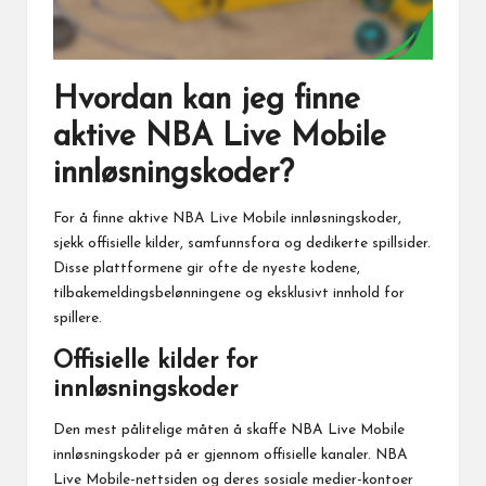
Hvordan kan jeg finne
aktive NBA Live Mobile
innløsningskoder?
For å finne aktive NBA Live Mobile innløsningskoder,
sjekk offisielle kilder, samfunnsfora og dedikerte spillsider.
Disse plattformene gir ofte de nyeste kodene,
tilbakemeldingsbelønningene og eksklusivt innhold for
spillere.
Offisielle kilder for
innløsningskoder
Den mest pålitelige måten å skaffe NBA Live Mobile
innløsningskoder på er gjennom offisielle kanaler. NBA
Live Mobile-nettsiden og deres sosiale medier-kontoer